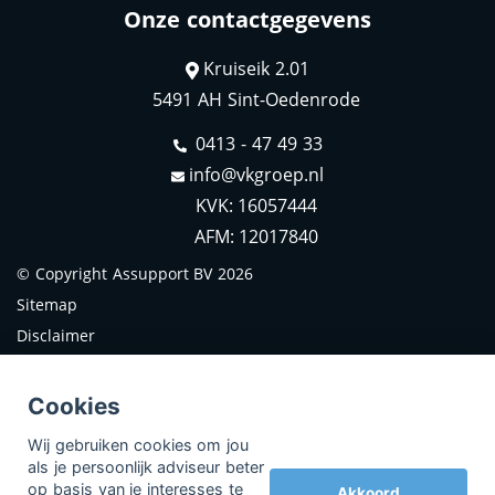
Onze contactgegevens
Kruiseik 2.01
5491 AH Sint-Oedenrode
0413 - 47 49 33
info@vkgroep.nl
KVK: 16057444
AFM: 12017840
© Copyright
Assupport BV
2026
Sitemap
Disclaimer
Cookies
Wij gebruiken cookies om jou
als je persoonlijk adviseur beter
op basis van je interesses te
Akkoord